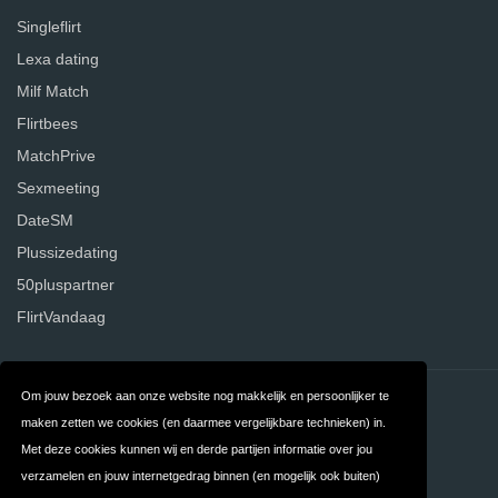
Singleflirt
Lexa dating
Milf Match
Flirtbees
MatchPrive
Sexmeeting
DateSM
Plussizedating
50pluspartner
FlirtVandaag
Om jouw bezoek aan onze website nog makkelijk en persoonlijker te
Contact
Over ons
maken zetten we cookies (en daarmee vergelijkbare technieken) in.
Privacy
Algemene
Met deze cookies kunnen wij en derde partijen informatie over jou
verzamelen en jouw internetgedrag binnen (en mogelijk ook buiten)
Voorwaarden